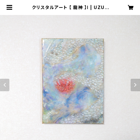
クリスタルアート 【 龍神 】Ⅰ | UZUZ
U88